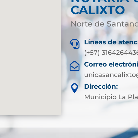
CALIXTO
Norte de Santan
Líneas de atenc

(+57) 316426443
Correo electrón

unicasancalixto
Dirección:

Municipio La Pla