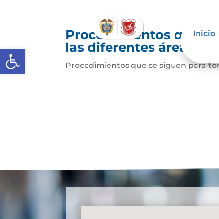
Procedimientos que se
Inicio
las diferentes áreas
Abrir barra de herramientas
Procedimientos que se siguen para to