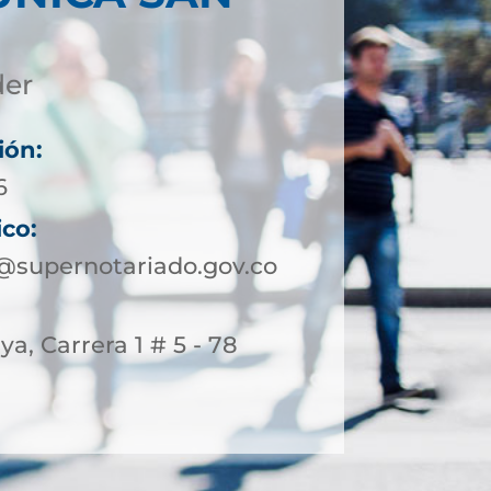
der
ión:
6
ico:
@supernotariado.gov.co
ya, Carrera 1 # 5 - 78