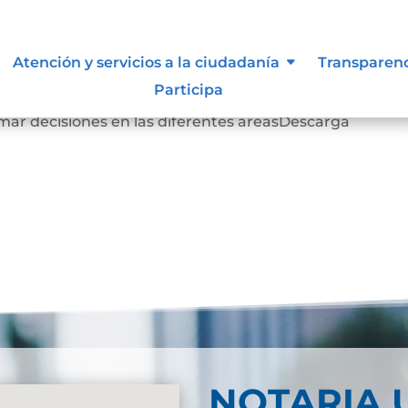
 siguen para tomar decisiones en
Atención y servicios a la ciudadanía
Transparen
Participa
mar decisiones en las diferentes areasDescarga
NOTARIA 