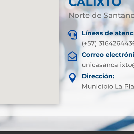
CALIXTO
Norte de Santan
Líneas de atenc

(+57) 316426443
Correo electrón

unicasancalixto
Dirección:

Municipio La Pla