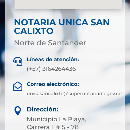
NOTARIA UNICA SAN
CALIXTO
Norte de Santander
Líneas de atención:

(+57) 3164264436
Correo electrónico:

unicasancalixto@supernotariado.gov.co
Dirección:

Municipio La Playa,
Carrera 1 # 5 - 78