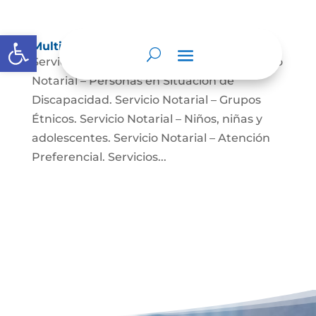
Abrir barra de herramientas
Multimedia
Servicio Notarial – Fuerzas Militares. Servicio
Notarial – Personas en Situación de
Discapacidad. Servicio Notarial – Grupos
Étnicos. Servicio Notarial – Niños, niñas y
adolescentes. Servicio Notarial – Atención
Preferencial. Servicios...