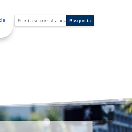
cia
én