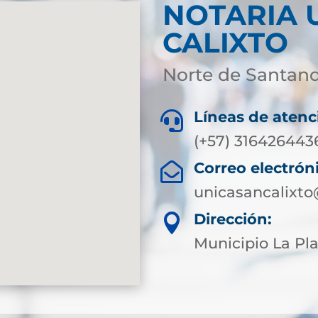
NOTARIA 
CALIXTO
Norte de Santan
Líneas de atenc

(+57) 316426443
Correo electrón

unicasancalixto
Dirección:

Municipio La Pla