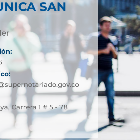
UNICA SAN
der
ión:
6
ico:
@supernotariado.gov.co
ya, Carrera 1 # 5 - 78