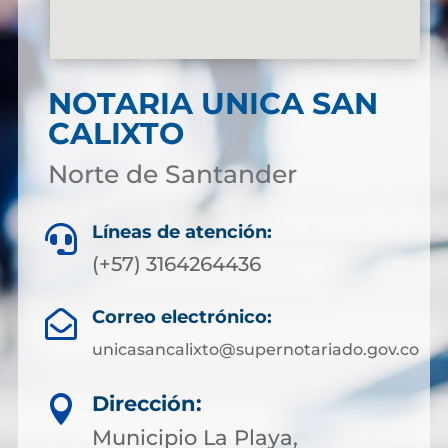
NOTARIA UNICA SAN
CALIXTO
Norte de Santander
Líneas de atención:

(+57) 3164264436
Correo electrónico:

unicasancalixto@supernotariado.gov.co
Dirección:

Municipio La Playa,