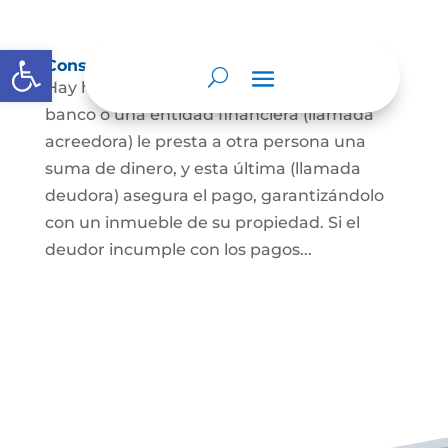
Abrir barra de herramientas
Constitución de hipoteca
Hay hipoteca cuando una persona, o un
banco o una entidad financiera (llamada
acreedora) le presta a otra persona una
suma de dinero, y esta última (llamada
deudora) asegura el pago, garantizándolo
con un inmueble de su propiedad. Si el
deudor incumple con los pagos...