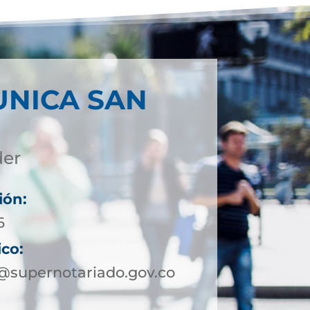
UNICA SAN
der
ión:
6
ico:
@supernotariado.gov.co