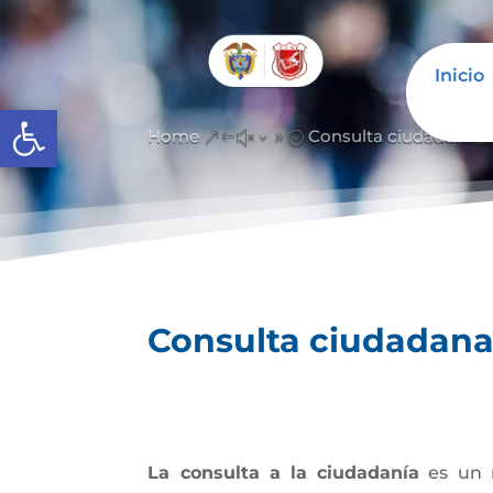
Inicio
Abrir barra de herramientas
Home
Consulta ciudadana
&#x39;
Consulta ciudadan
La consulta a la ciudadanía
es un m