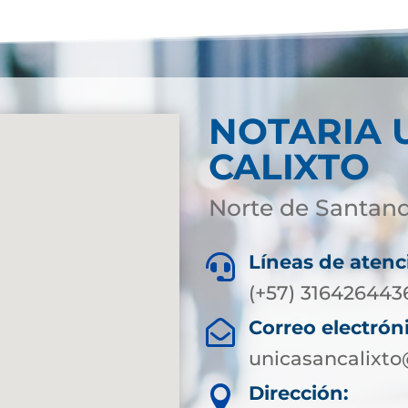
NOTARIA 
CALIXTO
Norte de Santan
Líneas de atenc

(+57) 316426443
Correo electrón

unicasancalixto
Dirección:
