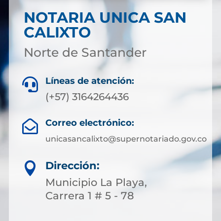
NOTARIA UNICA SAN
CALIXTO
Norte de Santander
Líneas de atención:

(+57) 3164264436
Correo electrónico:

unicasancalixto@supernotariado.gov.co
Dirección:

Municipio La Playa,
Carrera 1 # 5 - 78