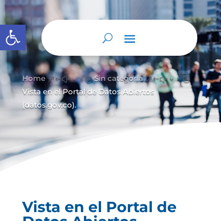
Abrir barra de herramientas
Home
Sin categoría
&#x39;
&#x39;
Vista en el Portal de Datos Abiertos
(datos.gov.co).
Vista en el Portal de