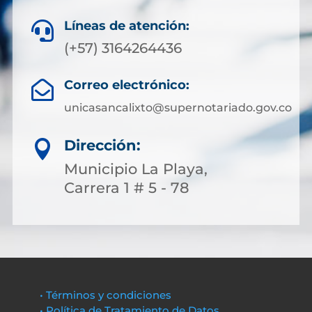
Líneas de atención:

(+57) 3164264436
Correo electrónico:

unicasancalixto@supernotariado.gov.co
Dirección:

Municipio La Playa,
Carrera 1 # 5 - 78
• Términos y condiciones
• Política de Tratamiento de Datos